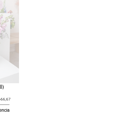
l)
666,67
encia