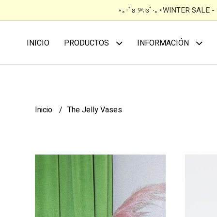
⋆｡‧˚ʚ ୨ৎ ɞ˚‧｡⋆WINTER SALE 
INICIO
PRODUCTOS
INFORMACIÓN
Inicio
The Jelly Vases