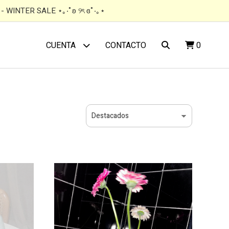
 WINTER SALE ⋆｡‧˚ʚ ୨ৎ ɞ˚‧｡⋆
CONTACTO
0
CUENTA