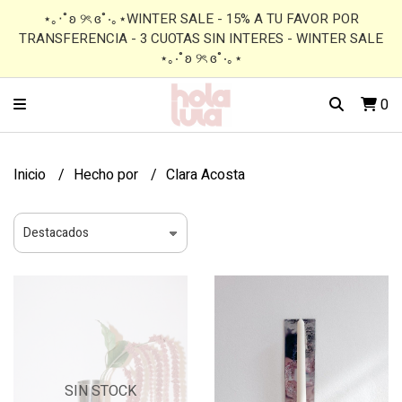
⋆｡‧˚ʚ ୨ৎ ɞ˚‧｡⋆WINTER SALE - 15% A TU FAVOR POR
TRANSFERENCIA - 3 CUOTAS SIN INTERES - WINTER SALE
⋆｡‧˚ʚ ୨ৎ ɞ˚‧｡⋆
0
Inicio
Hecho por
Clara Acosta
SIN STOCK