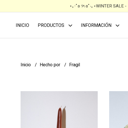
⋆｡‧˚ʚ ୨ৎ ɞ˚‧｡⋆WINTER SALE 
INICIO
PRODUCTOS
INFORMACIÓN
Inicio
Hecho por
Fragil