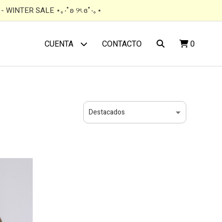
 WINTER SALE ⋆｡‧˚ʚ ୨ৎ ɞ˚‧｡⋆
CONTACTO
0
CUENTA