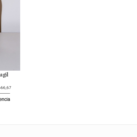
agil
666,67
encia