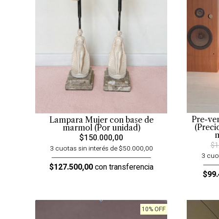
Pre-ve
Lampara Mujer con base de
(Preci
marmol (Por unidad)
m
$150.000,00
$1
3 cuotas sin interés de $50.000,00
3 cuo
$127.500,00
con transferencia
$99.
10% OFF