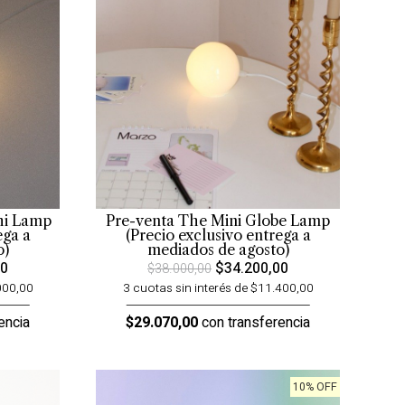
hi Lamp
Pre-venta The Mini Globe Lamp
ega a
(Precio exclusivo entrega a
o)
mediados de agosto)
00
$34.200,00
$38.000,00
000,00
3 cuotas sin interés de $11.400,00
encia
$29.070,00
con transferencia
10% OFF