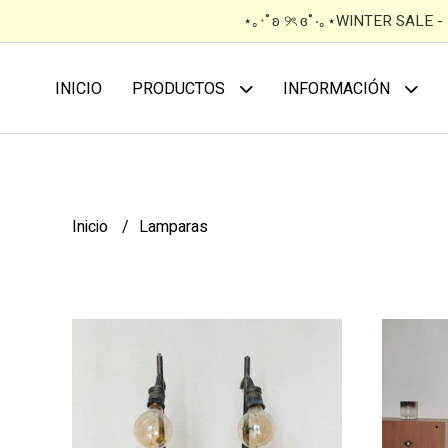
⋆｡‧˚ʚ ୨ৎ ɞ˚‧｡⋆WINTER SALE 
INICIO
PRODUCTOS
INFORMACIÓN
Inicio
Lamparas