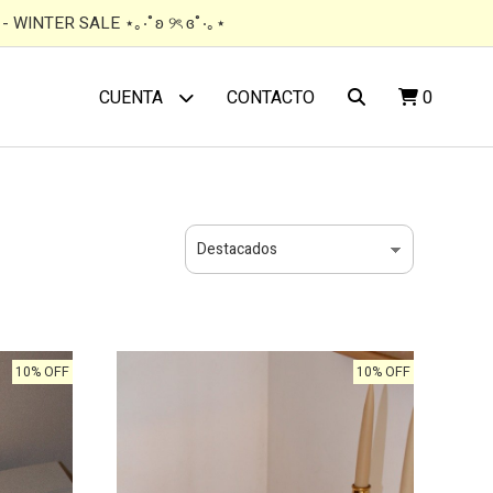
 WINTER SALE ⋆｡‧˚ʚ ୨ৎ ɞ˚‧｡⋆
CONTACTO
0
CUENTA
10% OFF
10% OFF