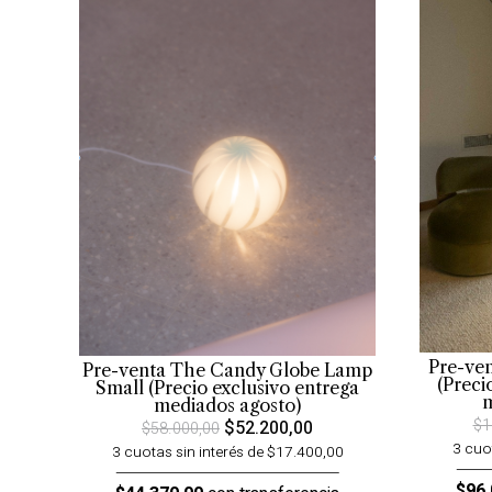
Pre-ve
Pre-venta The Candy Globe Lamp
(Preci
Small (Precio exclusivo entrega
m
mediados agosto)
$1
$52.200,00
$58.000,00
3 cuo
3 cuotas sin interés de $17.400,00
$96.