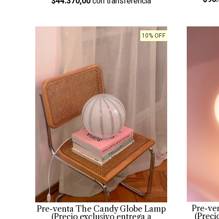
$44.370,00
con transferencia
10% OFF
Pre-ve
Pre-venta The Candy Globe Lamp
(Preci
(Precio exclusivo entrega a