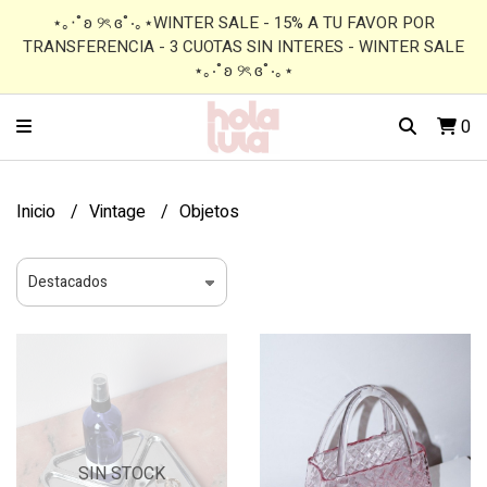
⋆｡‧˚ʚ ୨ৎ ɞ˚‧｡⋆WINTER SALE - 15% A TU FAVOR POR
TRANSFERENCIA - 3 CUOTAS SIN INTERES - WINTER SALE
⋆｡‧˚ʚ ୨ৎ ɞ˚‧｡⋆
0
Inicio
Vintage
Objetos
SIN STOCK