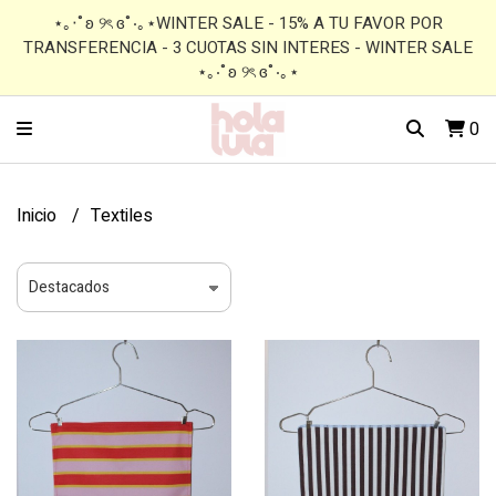
⋆｡‧˚ʚ ୨ৎ ɞ˚‧｡⋆WINTER SALE - 15% A TU FAVOR POR
TRANSFERENCIA - 3 CUOTAS SIN INTERES - WINTER SALE
⋆｡‧˚ʚ ୨ৎ ɞ˚‧｡⋆
0
Inicio
Textiles