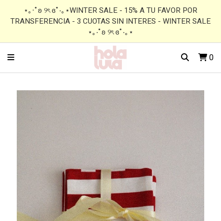
⋆｡‧˚ʚ ୨ৎ ɞ˚‧｡⋆WINTER SALE - 15% A TU FAVOR POR
TRANSFERENCIA - 3 CUOTAS SIN INTERES - WINTER SALE
⋆｡‧˚ʚ ୨ৎ ɞ˚‧｡⋆
0