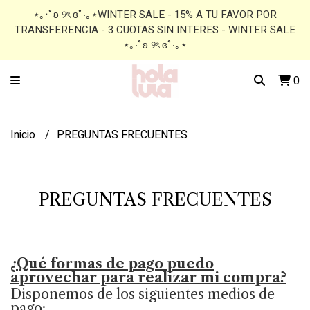
⋆｡‧˚ʚ ୨ৎ ɞ˚‧｡⋆WINTER SALE - 15% A TU FAVOR POR
TRANSFERENCIA - 3 CUOTAS SIN INTERES - WINTER SALE
⋆｡‧˚ʚ ୨ৎ ɞ˚‧｡⋆
0
Inicio
PREGUNTAS FRECUENTES
PREGUNTAS FRECUENTES
¿Qué formas de pago puedo
aprovechar para realizar mi compra?
Disponemos de los siguientes medios de
pago: