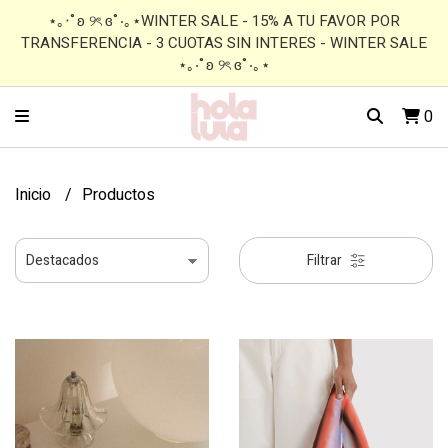
⋆｡‧˚ʚ ୨ৎ ɞ˚‧｡⋆WINTER SALE - 15% A TU FAVOR POR
TRANSFERENCIA - 3 CUOTAS SIN INTERES - WINTER SALE
⋆｡‧˚ʚ ୨ৎ ɞ˚‧｡⋆
0
Inicio
Productos
Filtrar