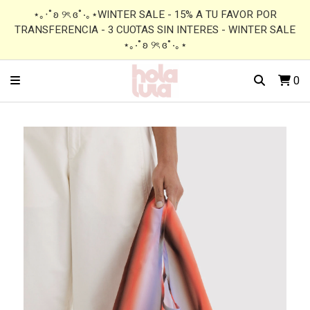
⋆｡‧˚ʚ ୨ৎ ɞ˚‧｡⋆WINTER SALE - 15% A TU FAVOR POR
TRANSFERENCIA - 3 CUOTAS SIN INTERES - WINTER SALE
⋆｡‧˚ʚ ୨ৎ ɞ˚‧｡⋆
0