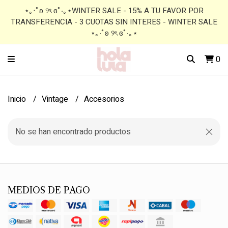
⋆｡‧˚ʚ ୨ৎ ɞ˚‧｡⋆WINTER SALE - 15% A TU FAVOR POR
TRANSFERENCIA - 3 CUOTAS SIN INTERES - WINTER SALE
⋆｡‧˚ʚ ୨ৎ ɞ˚‧｡⋆
0
Inicio
Vintage
Accesorios
No se han encontrado productos
MEDIOS DE PAGO