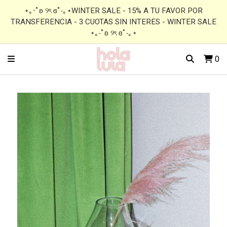
⋆｡‧˚ʚ ୨ৎ ɞ˚‧｡⋆WINTER SALE - 15% A TU FAVOR POR
TRANSFERENCIA - 3 CUOTAS SIN INTERES - WINTER SALE
⋆｡‧˚ʚ ୨ৎ ɞ˚‧｡⋆
0