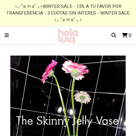
⋆｡‧˚ʚ ୨ৎ ɞ˚‧｡⋆WINTER SALE - 15% A TU FAVOR POR
TRANSFERENCIA - 3 CUOTAS SIN INTERES - WINTER SALE
⋆｡‧˚ʚ ୨ৎ ɞ˚‧｡⋆
0