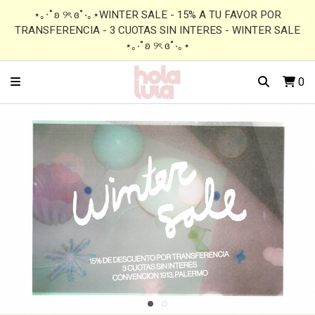
⋆｡‧˚ʚ ୨ৎ ɞ˚‧｡⋆WINTER SALE - 15% A TU FAVOR POR
TRANSFERENCIA - 3 CUOTAS SIN INTERES - WINTER SALE
⋆｡‧˚ʚ ୨ৎ ɞ˚‧｡⋆
0