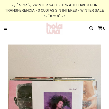
⋆｡‧˚ʚ ୨ৎ ɞ˚‧｡⋆WINTER SALE - 15% A TU FAVOR POR
TRANSFERENCIA - 3 CUOTAS SIN INTERES - WINTER SALE
⋆｡‧˚ʚ ୨ৎ ɞ˚‧｡⋆
0