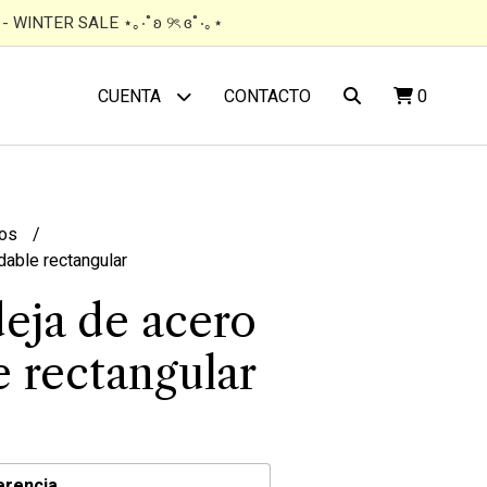
 WINTER SALE ⋆｡‧˚ʚ ୨ৎ ɞ˚‧｡⋆
CONTACTO
0
CUENTA
tos
dable rectangular
eja de acero
e rectangular
erencia