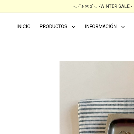
⋆｡‧˚ʚ ୨ৎ ɞ˚‧｡⋆WINTER SALE 
INICIO
PRODUCTOS
INFORMACIÓN