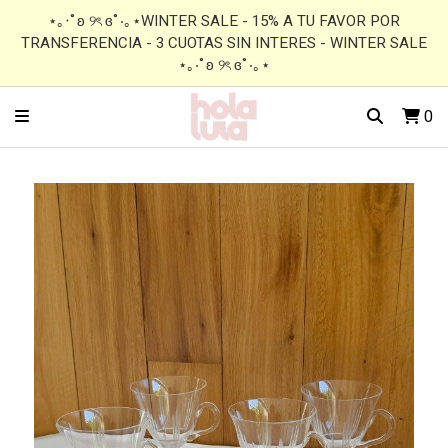
⋆｡‧˚ʚ ୨ৎ ɞ˚‧｡⋆WINTER SALE - 15% A TU FAVOR POR
TRANSFERENCIA - 3 CUOTAS SIN INTERES - WINTER SALE
⋆｡‧˚ʚ ୨ৎ ɞ˚‧｡⋆
0