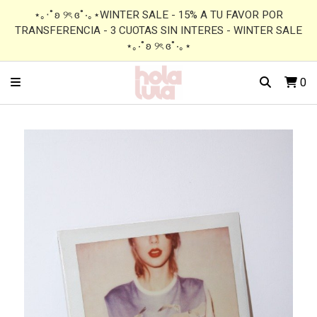
⋆｡‧˚ʚ ୨ৎ ɞ˚‧｡⋆WINTER SALE - 15% A TU FAVOR POR
TRANSFERENCIA - 3 CUOTAS SIN INTERES - WINTER SALE
⋆｡‧˚ʚ ୨ৎ ɞ˚‧｡⋆
0