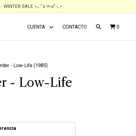
 WINTER SALE ⋆｡‧˚ʚ ୨ৎ ɞ˚‧｡⋆
CONTACTO
0
CUENTA
der - Low-Life (1985)
r - Low-Life
erencia