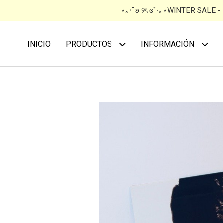
⋆｡‧˚ʚ ୨ৎ ɞ˚‧｡⋆WINTER SALE 
INICIO
PRODUCTOS
INFORMACIÓN