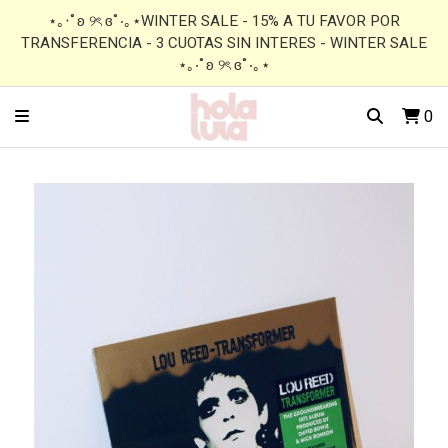
⋆｡‧˚ʚ ୨ৎ ɞ˚‧｡⋆WINTER SALE - 15% A TU FAVOR POR
TRANSFERENCIA - 3 CUOTAS SIN INTERES - WINTER SALE
⋆｡‧˚ʚ ୨ৎ ɞ˚‧｡⋆
0