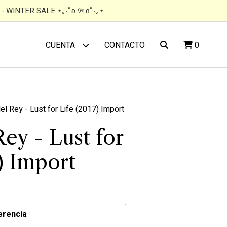
 WINTER SALE ⋆｡‧˚ʚ ୨ৎ ɞ˚‧｡⋆
CONTACTO
0
CUENTA
el Rey - Lust for Life (2017) Import
ey - Lust for
) Import
erencia