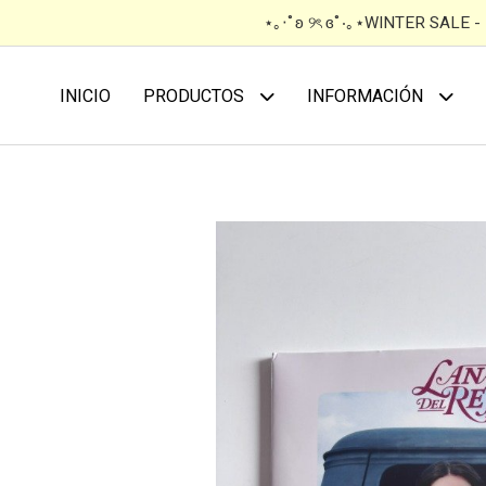
⋆｡‧˚ʚ ୨ৎ ɞ˚‧｡⋆WINTER SALE 
INICIO
PRODUCTOS
INFORMACIÓN