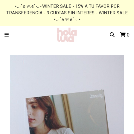
⋆｡‧˚ʚ ୨ৎ ɞ˚‧｡⋆WINTER SALE - 15% A TU FAVOR POR
TRANSFERENCIA - 3 CUOTAS SIN INTERES - WINTER SALE
⋆｡‧˚ʚ ୨ৎ ɞ˚‧｡⋆
0