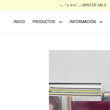
⋆｡‧˚ʚ ୨ৎ ɞ˚‧｡⋆WINTER SALE 
INICIO
PRODUCTOS
INFORMACIÓN