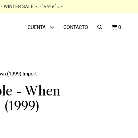
 WINTER SALE ⋆｡‧˚ʚ ୨ৎ ɞ˚‧｡⋆
CONTACTO
0
CUENTA
wn (1999) Import
ple - When
 (1999)