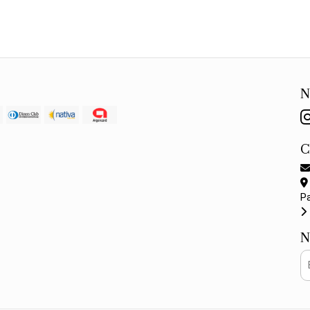
N
P
N