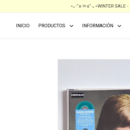
⋆｡‧˚ʚ ୨ৎ ɞ˚‧｡⋆WINTER SALE 
INICIO
PRODUCTOS
INFORMACIÓN