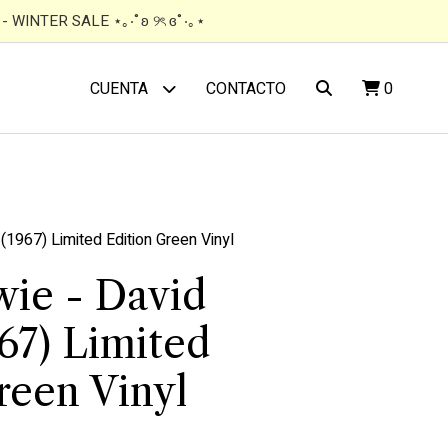
 WINTER SALE ⋆｡‧˚ʚ ୨ৎ ɞ˚‧｡⋆
CONTACTO
0
CUENTA
(1967) Limited Edition Green Vinyl
ie - David
67) Limited
reen Vinyl