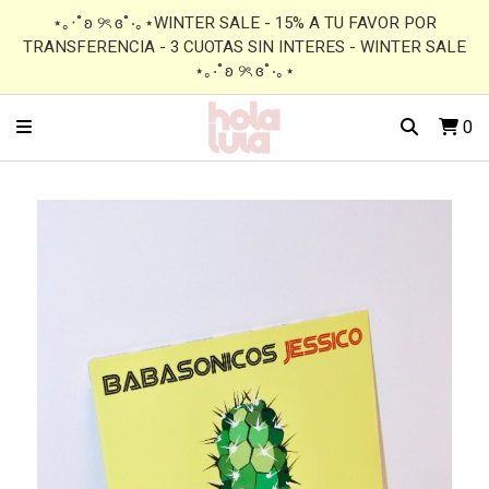
⋆｡‧˚ʚ ୨ৎ ɞ˚‧｡⋆WINTER SALE - 15% A TU FAVOR POR
TRANSFERENCIA - 3 CUOTAS SIN INTERES - WINTER SALE
⋆｡‧˚ʚ ୨ৎ ɞ˚‧｡⋆
0