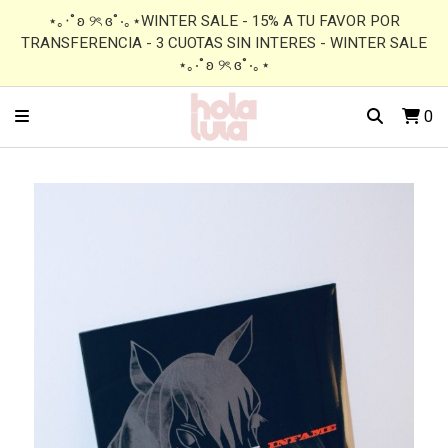
⋆｡‧˚ʚ ୨ৎ ɞ˚‧｡⋆WINTER SALE - 15% A TU FAVOR POR
TRANSFERENCIA - 3 CUOTAS SIN INTERES - WINTER SALE
⋆｡‧˚ʚ ୨ৎ ɞ˚‧｡⋆
0