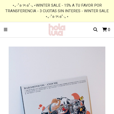
⋆｡‧˚ʚ ୨ৎ ɞ˚‧｡⋆WINTER SALE - 15% A TU FAVOR POR
TRANSFERENCIA - 3 CUOTAS SIN INTERES - WINTER SALE
⋆｡‧˚ʚ ୨ৎ ɞ˚‧｡⋆
0