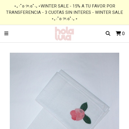
⋆｡‧˚ʚ ୨ৎ ɞ˚‧｡⋆WINTER SALE - 15% A TU FAVOR POR
TRANSFERENCIA - 3 CUOTAS SIN INTERES - WINTER SALE
⋆｡‧˚ʚ ୨ৎ ɞ˚‧｡⋆
0