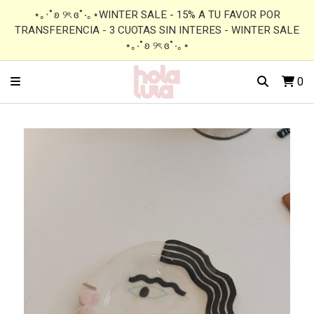
⋆｡‧˚ʚ ୨ৎ ɞ˚‧｡⋆WINTER SALE - 15% A TU FAVOR POR
TRANSFERENCIA - 3 CUOTAS SIN INTERES - WINTER SALE
⋆｡‧˚ʚ ୨ৎ ɞ˚‧｡⋆
0