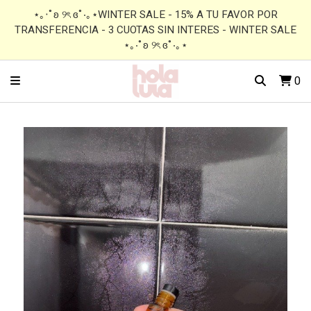
⋆｡‧˚ʚ ୨ৎ ɞ˚‧｡⋆WINTER SALE - 15% A TU FAVOR POR
TRANSFERENCIA - 3 CUOTAS SIN INTERES - WINTER SALE
⋆｡‧˚ʚ ୨ৎ ɞ˚‧｡⋆
0