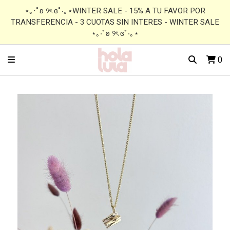
⋆｡‧˚ʚ ୨ৎ ɞ˚‧｡⋆WINTER SALE - 15% A TU FAVOR POR
TRANSFERENCIA - 3 CUOTAS SIN INTERES - WINTER SALE
⋆｡‧˚ʚ ୨ৎ ɞ˚‧｡⋆
0