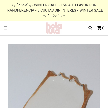
⋆｡‧˚ʚ ୨ৎ ɞ˚‧｡⋆WINTER SALE - 15% A TU FAVOR POR
TRANSFERENCIA - 3 CUOTAS SIN INTERES - WINTER SALE
⋆｡‧˚ʚ ୨ৎ ɞ˚‧｡⋆
0