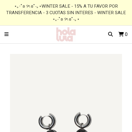
⋆｡‧˚ʚ ୨ৎ ɞ˚‧｡⋆WINTER SALE - 15% A TU FAVOR POR
TRANSFERENCIA - 3 CUOTAS SIN INTERES - WINTER SALE
⋆｡‧˚ʚ ୨ৎ ɞ˚‧｡⋆
0