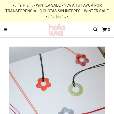
⋆｡‧˚ʚ ୨ৎ ɞ˚‧｡⋆WINTER SALE - 15% A TU FAVOR POR
TRANSFERENCIA - 3 CUOTAS SIN INTERES - WINTER SALE
⋆｡‧˚ʚ ୨ৎ ɞ˚‧｡⋆
0