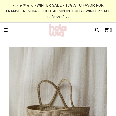
⋆｡‧˚ʚ ୨ৎ ɞ˚‧｡⋆WINTER SALE - 15% A TU FAVOR POR
TRANSFERENCIA - 3 CUOTAS SIN INTERES - WINTER SALE
⋆｡‧˚ʚ ୨ৎ ɞ˚‧｡⋆
0