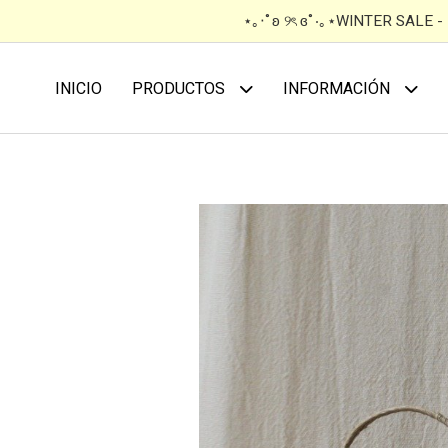
⋆｡‧˚ʚ ୨ৎ ɞ˚‧｡⋆WINTER SALE 
INICIO
PRODUCTOS
INFORMACIÓN