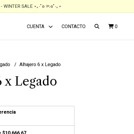
 WINTER SALE ⋆｡‧˚ʚ ୨ৎ ɞ˚‧｡⋆
CONTACTO
0
CUENTA
gado
Alhajero 6 x Legado
6 x Legado
erencia
de
$10.666,67