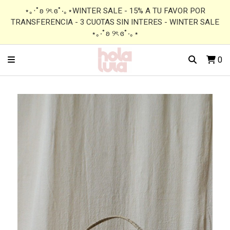
⋆｡‧˚ʚ ୨ৎ ɞ˚‧｡⋆WINTER SALE - 15% A TU FAVOR POR
TRANSFERENCIA - 3 CUOTAS SIN INTERES - WINTER SALE
⋆｡‧˚ʚ ୨ৎ ɞ˚‧｡⋆
0