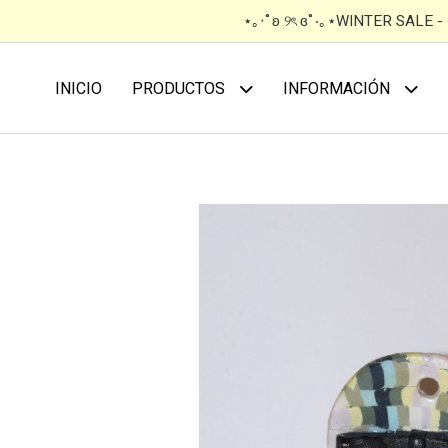
⋆｡‧˚ʚ ୨ৎ ɞ˚‧｡⋆WINTER SALE 
INICIO
PRODUCTOS
INFORMACIÓN