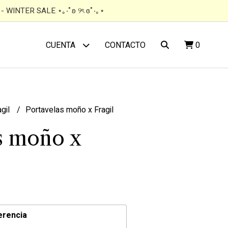
 WINTER SALE ⋆｡‧˚ʚ ୨ৎ ɞ˚‧｡⋆
CONTACTO
0
CUENTA
agil
Portavelas moño x Fragil
s moño x
erencia