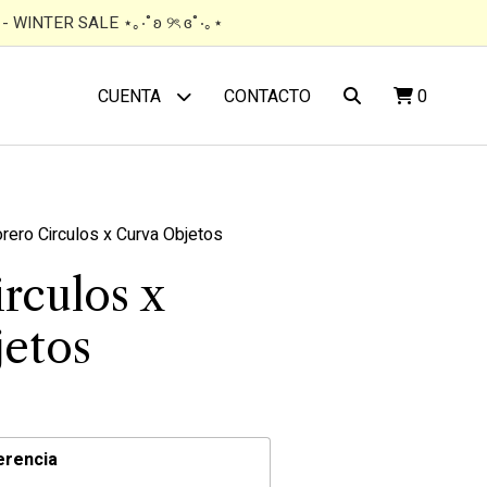
 WINTER SALE ⋆｡‧˚ʚ ୨ৎ ɞ˚‧｡⋆
CONTACTO
0
CUENTA
orero Circulos x Curva Objetos
rculos x
etos
erencia