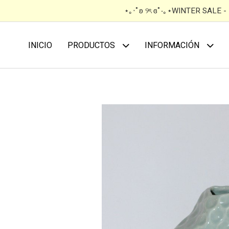
⋆｡‧˚ʚ ୨ৎ ɞ˚‧｡⋆WINTER SALE 
INICIO
PRODUCTOS
INFORMACIÓN