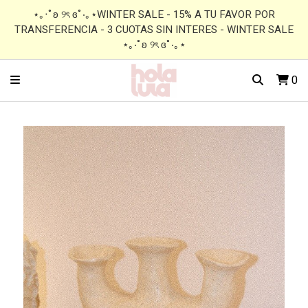
⋆｡‧˚ʚ ୨ৎ ɞ˚‧｡⋆WINTER SALE - 15% A TU FAVOR POR
TRANSFERENCIA - 3 CUOTAS SIN INTERES - WINTER SALE
⋆｡‧˚ʚ ୨ৎ ɞ˚‧｡⋆
0