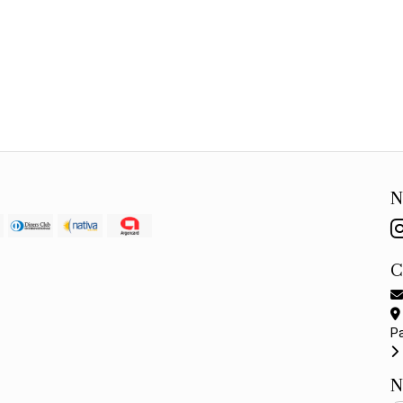
N
P
N