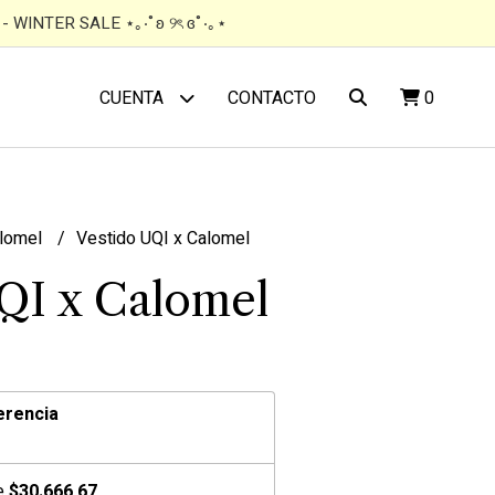
 WINTER SALE ⋆｡‧˚ʚ ୨ৎ ɞ˚‧｡⋆
CONTACTO
0
CUENTA
lomel
Vestido UQI x Calomel
QI x Calomel
erencia
de
$30.666,67