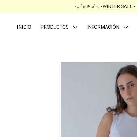
⋆｡‧˚ʚ ୨ৎ ɞ˚‧｡⋆WINTER SALE 
INICIO
PRODUCTOS
INFORMACIÓN