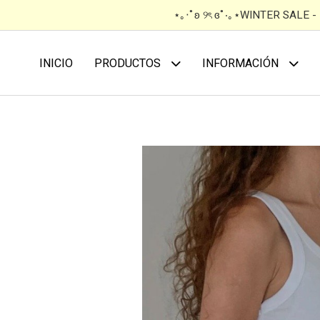
⋆｡‧˚ʚ ୨ৎ ɞ˚‧｡⋆WINTER SALE 
INICIO
PRODUCTOS
INFORMACIÓN