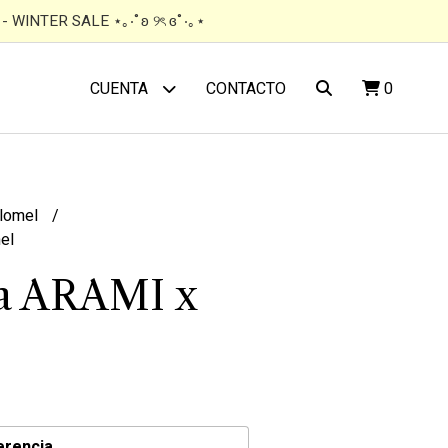
 WINTER SALE ⋆｡‧˚ʚ ୨ৎ ɞ˚‧｡⋆
CONTACTO
0
CUENTA
lomel
el
a ARAMI x
erencia