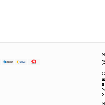
N
P
N