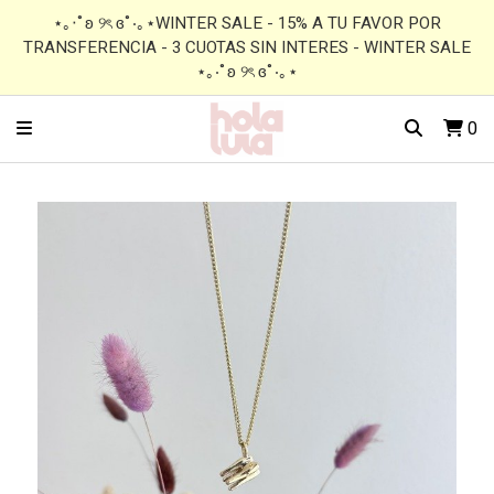
⋆｡‧˚ʚ ୨ৎ ɞ˚‧｡⋆WINTER SALE - 15% A TU FAVOR POR
TRANSFERENCIA - 3 CUOTAS SIN INTERES - WINTER SALE
⋆｡‧˚ʚ ୨ৎ ɞ˚‧｡⋆
0