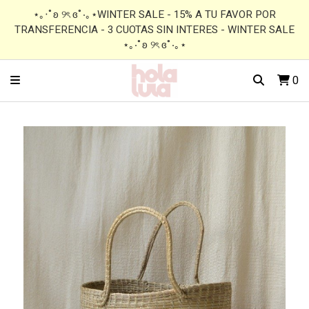
⋆｡‧˚ʚ ୨ৎ ɞ˚‧｡⋆WINTER SALE - 15% A TU FAVOR POR
TRANSFERENCIA - 3 CUOTAS SIN INTERES - WINTER SALE
⋆｡‧˚ʚ ୨ৎ ɞ˚‧｡⋆
0